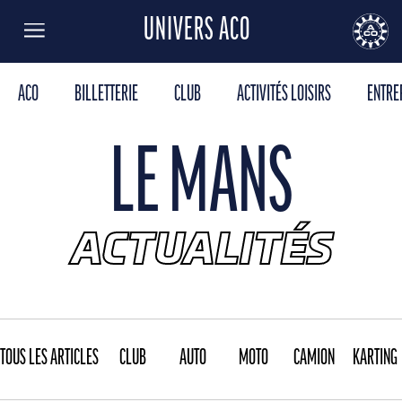
UNIVERS ACO
Menu
AUTOMOBILE CLUB DE L'OUEST
24
ACO
BILLETTERIE
CLUB
ACTIVITÉS LOISIRS
ENTRE
LE MANS
ACTUALITÉS
TOUS LES ARTICLES
CLUB
AUTO
MOTO
CAMION
KARTING