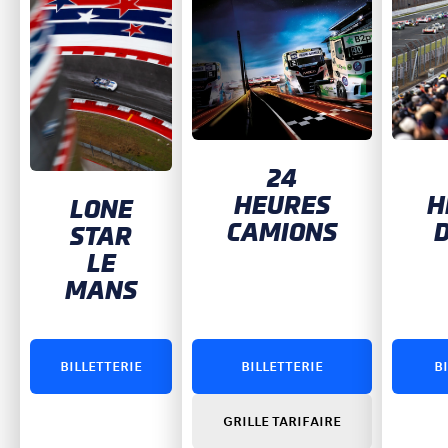
24
HEURES
H
LONE
CAMIONS
D
STAR
LE
MANS
BILLETTERIE
BILLETTERIE
B
GRILLE TARIFAIRE