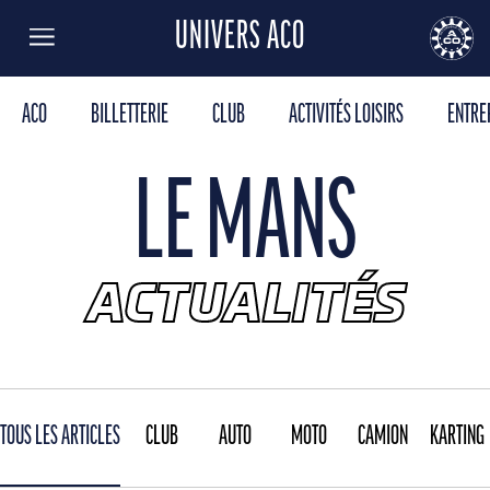
UNIVERS ACO
Menu
AUTOMOBILE CLUB DE L'OUEST
24
ACO
BILLETTERIE
CLUB
ACTIVITÉS LOISIRS
ENTRE
LE MANS
ACTUALITÉS
TOUS LES ARTICLES
CLUB
AUTO
MOTO
CAMION
KARTING