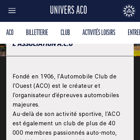
UNIVERS ACO
L'AUTOMOBILE
Menu
AUTOMOBILE CLUB DE L'OUEST
24
CLUB
ACO
BILLETTERIE
CLUB
ACTIVITÉS LOISIRS
ENTRE
L'ASSOCIATION A.C.O
DE L'OUEST
Fondé en 1906, l’Automobile Club de
l’Ouest (ACO) est le créateur et
l’organisateur d’épreuves automobiles
majeures.
Au-delà de son activité sportive, l’ACO
est également un club de plus de 40
000 membres passionnés auto-moto,