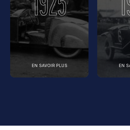
1925
1
EN SAVOIR PLUS
EN S