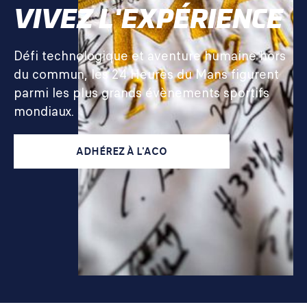
VIVEZ L'EXPÉRIENCE
Défi technologique et aventure humaine hors
du commun, les 24 Heures du Mans figurent
parmi les plus grands évènements sportifs
mondiaux.
ADHÉREZ À L'ACO