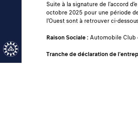
Suite à la signature de l’accord d
octobre 2025 pour une période de
l’Ouest sont à retrouver ci-dessous
Raison Sociale :
Automobile Club d
Tranche de déclaration de l’entrep
Effectif ACO :
248 Salariés
Période de référence :
Début 01/0
Note globale égalité femmes / h
Indicateur écart de rémunérati