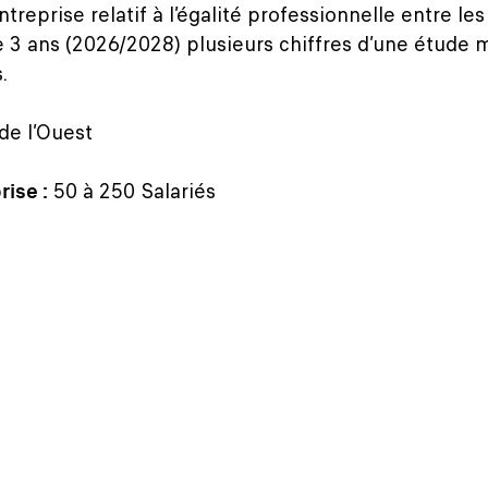
’entreprise relatif à l’égalité professionnelle entre
 3 ans (2026/2028) plusieurs chiffres d’une étude 
.
e l’Ouest
rise :
50 à 250 Salariés
1/2025 – Fin 31/12/2025
ommes :
86 /100
ons : 36/40