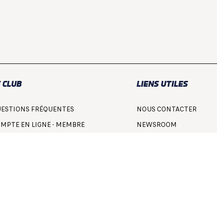
 CLUB
LIENS UTILES
ESTIONS FRÉQUENTES
NOUS CONTACTER
MPTE EN LIGNE - MEMBRE
NEWSROOM
MPTE EN LIGNE - COMMISSAIRE
ACCÈS TEAM
V ADHÉSION ACO
SPIRIT OF LE MANS