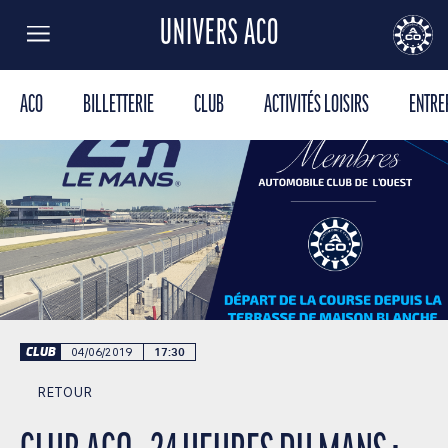
UNIVERS ACO
Menu
AUTOMOBILE CLUB DE L'OUEST
24
ACO
BILLETTERIE
CLUB
ACTIVITÉS LOISIRS
ENTRE
CLUB
04/06/2019
17:30
RETOUR